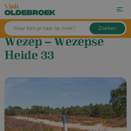
Zoeken
Wezep – Wezepse
Heide 33