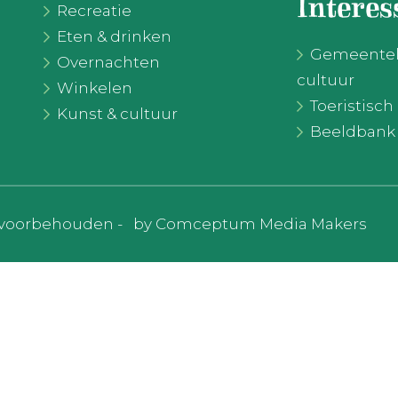
Interes
Recreatie
Eten & drinken
Gemeentelij
Overnachten
cultuur
Winkelen
Toeristisc
Kunst & cultuur
Beeldbank
en voorbehouden -
by Comceptum Media Makers