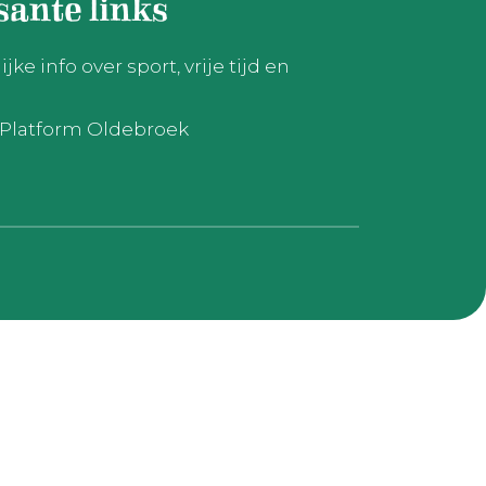
sante links
ke info over sport, vrije tijd en
h Platform Oldebroek