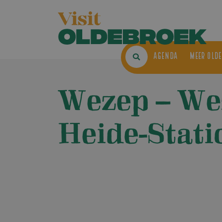
AGENDA
ME
Wezep – We
Heide-Stati