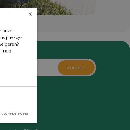
×
r onze
ns privacy-
 weigeren?
er nog
Zoeken
s
LS WEERGEVEN