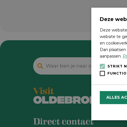
Deze webs
Deze website
website te ge
en cookieverk
Dan plaatsen 
aanpassen.
Pr
STRIKT 
FUNCTIO
ALLES A
Direct contact