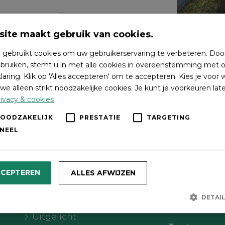
ite maakt gebruik van cookies.
 gebruikt cookies om uw gebruikerservaring te verbeteren. Doo
bruiken, stemt u in met alle cookies in overeenstemming met o
laring. Klik op 'Alles accepteren' om te accepteren. Kies je voor
we alleen strikt noodzakelijke cookies. Je kunt je voorkeuren lat
ivacy & cookies
NOODZAKELIJK
PRESTATIE
TARGETING
NEEL
Wat wil je doen?
Volg on
CCEPTEREN
ALLES AFWIJZEN
Agenda
DETAI
Meer Oldebroek
Uitgelicht