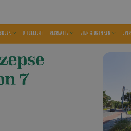
ER OLDEBROEK
UITGELICHT
RECREATIE
ETEN & DRIN
zepse
on 7