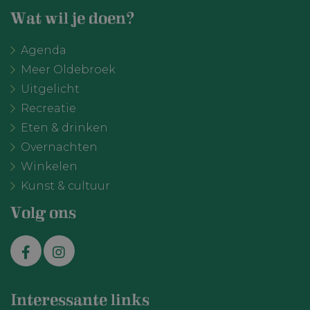
Wat wil je doen?
VISITOR_PRIVACY_METADATA
YouTube
6 maanden
.youtube.com
Agenda
Meer Oldebroek
Uitgelicht
Recreatie
Eten & drinken
Overnachten
Winkelen
Kunst & cultuur
Volg ons
Interessante links