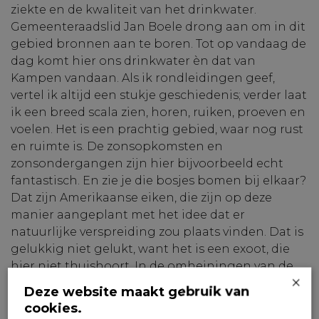
ziekte en de kwaliteit van het drinkwater.
Gemeenteraadslid Jan Boele drong aan om in dit
gebied bronnen aan te boren. Tot op vandaag de
dag komt hier ons drinkwater èn dat van
Kampen vandaan. Als ik rondleidingen geef,
vertel ik altijd een stukje geschiedenis; verder laat
ik een breed scala zien, horen, ruiken, proeven en
voelen. Het is een prachtig gebied, waar nog rust
en ruimte is. De zonsopkomsten en
zonsondergangen zijn hier bijvoorbeeld echt
fantastisch. En zie je die bosjes bomen bij elkaar?
Dat zijn Amerikaanse eiken, die zijn op deze
manier aangeplant met het idee dat er
natuurlijke verspreiding zou plaats vinden. Dat is
gelukkig niet gelukt, want het is een exoot, die
hier niet thuishoort. In de omheiningen van de
×
Wezepsche Heide worden nu inheemse planten
Deze website maakt gebruik van
en bomen geplaatst. Over een jaar of 20, 30 zijn
cookies.
die zo groot dat ze zaden, noten en vruchten