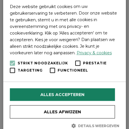
krijgen. Het moet een toekomstbestendig,
Deze website gebruikt cookies om uw
gevarieerd bos worden.”
gebruikerservaring te verbeteren. Door onze website
te gebruiken, stemt u in met alle cookies in
overeenstemming met ons privacy- en
cookieverklaring. Klik op 'Alles accepteren' om te
Midwinterhoorn
accepteren. Kies je voor weigeren? Dan plaatsen we
alleen strikt noodzakelijke cookies. Je kunt je
Wie tussen Advent en Driekoningen op de
voorkeuren later nog aanpassen.
Privacy & cookies
Wezepsche Heide gaat wandelen, kan verrast
worden door mystieke, sonore klanken. “In
STRIKT NOODZAKELIJK
PRESTATIE
aanloop naar kerst blazen wij de
TARGETING
FUNCTIONEEL
midwinterhoorn, een bijzondere traditie, die we
graag in stand helpen houden”, vertelt Freek. “Bij
ideale weersomstandigheden, dat wil zeggen
ALLES ACCEPTEREN
vriezend weer en weinig tot geen wind, dragen
de klanken van de midwinterhoorn wel acht
kilometer ver.” Dick: “We kondigen niet van te
ALLES AFWIJZEN
voren aan wanneer en waar we gaan blazen. Dat
kan in een weekend zijn of doordeweeks; op de
DETAILS WEERGEVEN