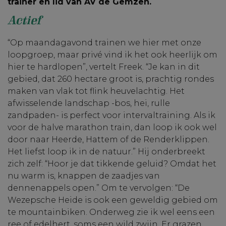
trainer en lid van AV de Gemzen.
Actief
“Op maandagavond trainen we hier met onze
loopgroep, maar privé vind ik het ook heerlijk om
hier te hardlopen”, vertelt Freek. “Je kan in dit
gebied, dat 260 hectare groot is, prachtig rondes
maken van vlak tot flink heuvelachtig. Het
afwisselende landschap -bos, hei, rulle
zandpaden- is perfect voor intervaltraining. Als ik
voor de halve marathon train, dan loop ik ook wel
door naar Heerde, Hattem of de Renderklippen.
Het liefst loop ik in de natuur.” Hij onderbreekt
zich zelf: “Hoor je dat tikkende geluid? Omdat het
nu warm is, knappen de zaadjes van
dennenappels open.” Om te vervolgen: “De
Wezepsche Heide is ook een geweldig gebied om
te mountainbiken. Onderweg zie ik wel eens een
ree of edelhert, soms een wild zwijn. Er grazen