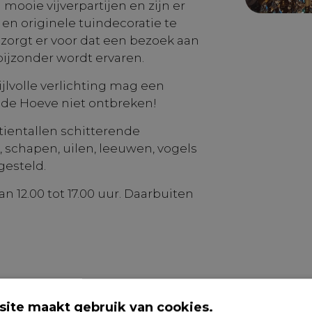
 mooie vijverpartijen en zijn er
 en originele tuindecoratie te
zorgt er voor dat een bezoek aan
bijzonder wordt ervaren.
ijlvolle verlichting mag een
ode Hoeve niet ontbreken!
 tientallen schitterende
 schapen, uilen, leeuwen, vogels
gesteld.
n 12.00 tot 17.00 uur. Daarbuiten
ite maakt gebruik van cookies.