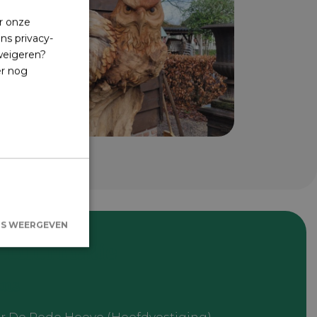
r onze
ns privacy-
 weigeren?
er nog
LS WEERGEVEN
 informatie
ens
kersaanmelding
.