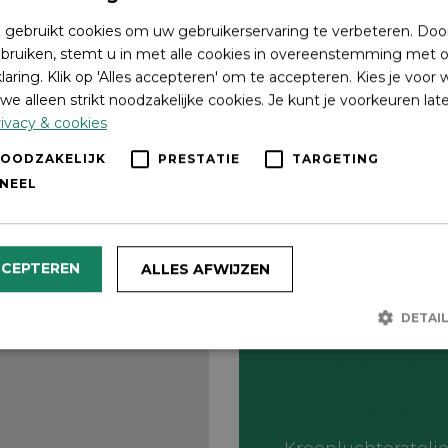
 gebruikt cookies om uw gebruikerservaring te verbeteren. Doo
bruiken, stemt u in met alle cookies in overeenstemming met o
laring. Klik op 'Alles accepteren' om te accepteren. Kies je voor
we alleen strikt noodzakelijke cookies. Je kunt je voorkeuren lat
ivacy & cookies
NOODZAKELIJK
PRESTATIE
TARGETING
NEEL
CCEPTEREN
ALLES AFWIJZEN
DETAI
Praktische
Strikt noodzakelijk
Prestatie
Targeting
Functioneel
Contactgegev
lijke cookies maken de kernfunctionaliteiten van de website mogelijk, zoals gebrui
r. De website kan niet goed worden gebruikt zonder de strikt noodzakelijke cookies