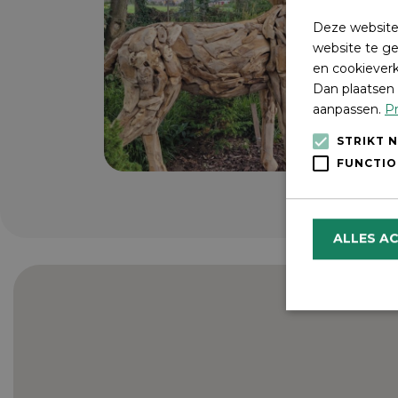
Deze website
website te ge
en cookieverk
Dan plaatsen 
aanpassen.
Pr
STRIKT 
FUNCTIO
ALLES A
Strikt noodzake
en accountbehee