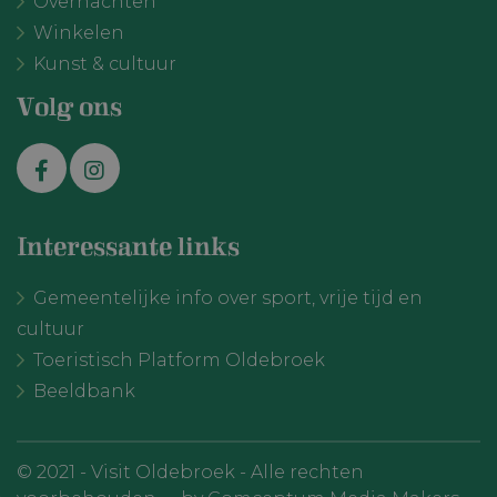
Overnachten
ingesloten vid
te houden.
Winkelen
VISITOR_INFO1_LIVE
Google
6 maanden
Deze cookie w
Kunst & cultuur
LLC
door YouTube
.youtube.com
ingesteld om
gebruikersvo
Volg ons
bij te houden
YouTube-video
in sites zijn
ingesloten; h
ook bepalen o
websitebezoe
nieuwe of oud
van de YouTu
interface gebr
Interessante links
Gemeentelijke info over sport, vrije tijd en
cultuur
Toeristisch Platform Oldebroek
Beeldbank
VISITOR_PRIVACY_METADATA
YouTube
6 maanden
.youtube.com
© 2021 - Visit Oldebroek - Alle rechten