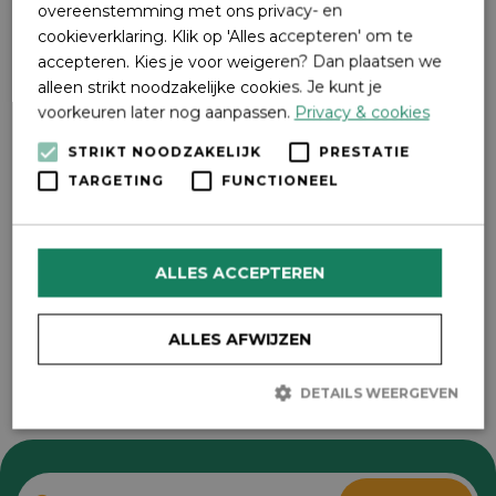
overeenstemming met ons privacy- en
Bakhuus De Oranjeboom
cookieverklaring. Klik op 'Alles accepteren' om te
Stationsweg 32
accepteren. Kies je voor weigeren? Dan plaatsen we
8091 AD Wezep
alleen strikt noodzakelijke cookies. Je kunt je
Telefoon: 038-376 2012
voorkeuren later nog aanpassen.
Privacy & cookies
Facebook Oranjeboom
STRIKT NOODZAKELIJK
PRESTATIE
Delen
TARGETING
FUNCTIONEEL
ALLES ACCEPTEREN
ALLES AFWIJZEN
DETAILS WEERGEVEN
Strikt noodzakelijk
Prestatie
Targeting