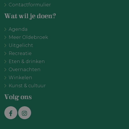
YouTube-video
Contactformulier
in sites zijn
ingesloten; h
ook bepalen o
Wat wil je doen?
websitebezoe
nieuwe of oud
van de YouTu
Agenda
interface gebr
Meer Oldebroek
Uitgelicht
Recreatie
Eten & drinken
Overnachten
Winkelen
VISITOR_PRIVACY_METADATA
YouTube
6 maanden
.youtube.com
Kunst & cultuur
Volg ons