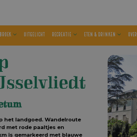
ER OLDEBROEK
UITGELICHT
RECREATIE
ETEN & DRIN
p
sselvliedt
retum
op het landgoed. Wandelroute
erd met rode paaltjes en
3 km is gemarkeerd met blauwe