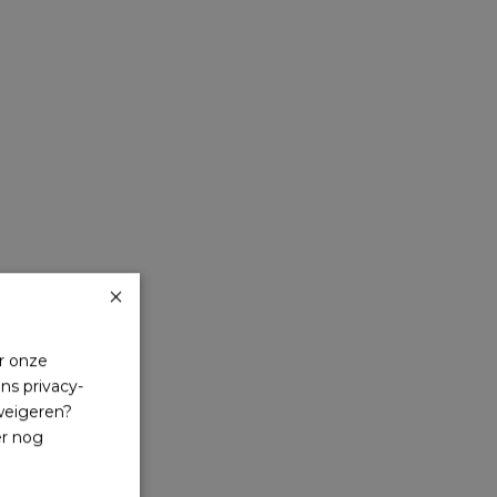
×
r onze
ns privacy-
 weigeren?
er nog