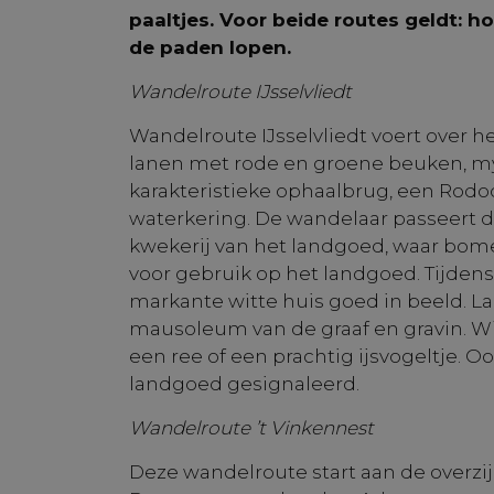
paaltjes. Voor beide routes geldt: h
de paden lopen.
Wandelroute IJsselvliedt
Wandelroute IJsselvliedt voert over h
lanen met rode en groene beuken, my
karakteristieke ophaalbrug, een Ro
waterkering. De wandelaar passeert d
kwekerij van het landgoed, waar bo
voor gebruik op het landgoed. Tijden
markante witte huis goed in beeld. L
mausoleum van de graaf en gravin. Wi
een ree of een prachtig ijsvogeltje. 
landgoed gesignaleerd.
Wandelroute ’t Vinkennest
Deze wandelroute start aan de overzi