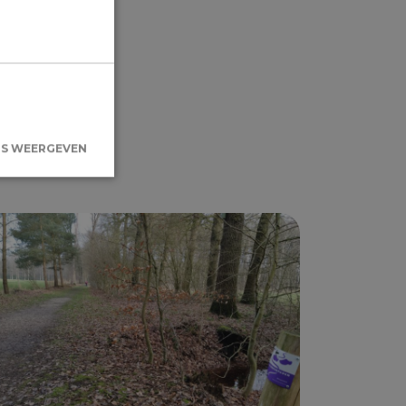
LS WEERGEVEN
kersaanmelding
.
de Cookie-
voorkeuren van
kie-banner van
 om correct te
oodzakelijke