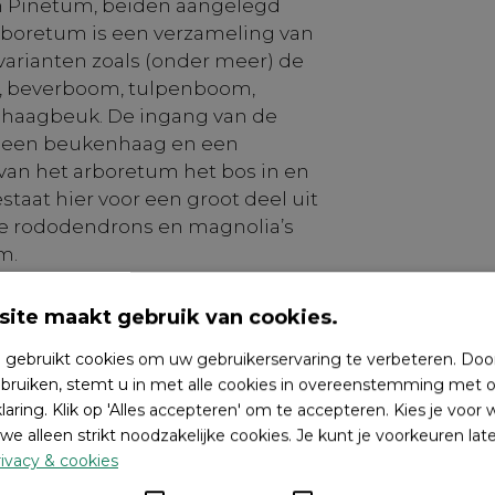
n Pinetum, beiden aangelegd
rboretum is een verzameling van
arianten zoals (onder meer) de
 beverboom, tulpenboom,
n haagbeuk. De ingang van de
 een beukenhaag en een
van het arboretum het bos in en
staat hier voor een groot deel uit
de rododendrons en magnolia’s
m.
ldbomen. Bordjes geven de
ite maakt gebruik van cookies.
dere boom in het pinetum is de
g en 3500 jaar oud kan worden.
 gebruikt cookies om uw gebruikerservaring te verbeteren. Doo
bruiken, stemt u in met alle cookies in overeenstemming met o
laring. Klik op 'Alles accepteren' om te accepteren. Kies je voor
we alleen strikt noodzakelijke cookies. Je kunt je voorkeuren lat
enomen, maar wel de moeite
ivacy & cookies
Dit bos ligt evenals het