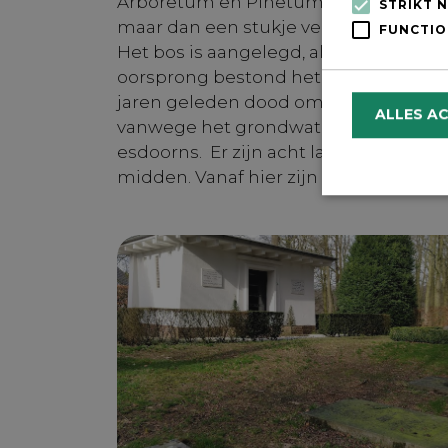
Arboretum en Pinetum aan de overzij
STRIKT 
maar dan een stukje verderop, na de 
FUNCTIO
Het bos is aangelegd, als statussymbo
oorsprong bestond het bos uit eike
jaren geleden dood omdat hun wortel
ALLES A
vanwege het grondwater. De eiken zi
esdoorns. Er zijn acht lanen, die uit
midden. Vanaf hier zijn alle acht de la
Strikt noodzake
en accountbehee
Naam
CookieScrip
_GRECAPTC