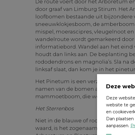
De route voert door het Arboretum e
door graaf van Limburg Stirum. Het A
loofbomen bestaande uit bijzondere v
sneeuwklokjesboom, de amberboom,
mispel, moerascipres, vleugelnoot e
wandelroute wordt gemarkeerd door
informatiebord. Wandel aan het eind 
houdt dan links aan. De beplanting be
rododendrons en magnolia’s. Sla na 
linksaf slaat, dan kom je in het pinetu
Het Pinetum is een verzameling naa
Deze webs
namen van de bomen aan. Een bijzon
mammoetboom, die wel 100 meter hoo
Deze website
website te ge
Het Sterrenbos
en cookieverk
Dan plaatsen 
Niet in de blauwe of rode route opg
aanpassen.
Pr
waard, is het zogenaamde Sterrenbos. 