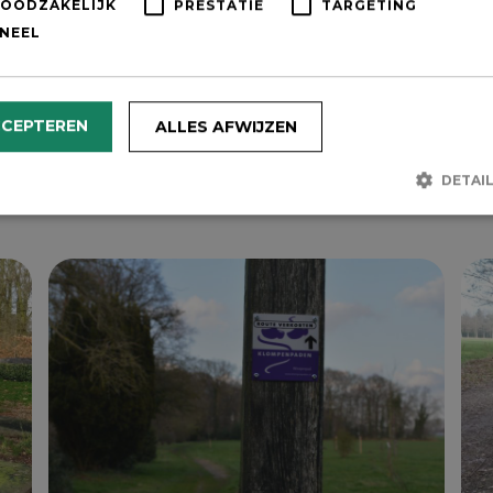
de van de Zuiderzeestraatweg,
NOODZAKELIJK
PRESTATIE
TARGETING
bocht aan het Jan Boerswegje.
NEEL
ol, in de vorm van een ster. Van
nbomen, maar deze gingen enkele
s niet dieper konden groeien
CCEPTEREN
ALLES AFWIJZEN
jn daarom vervangen door
komen bij één boom in het
DETAI
antjes goed te zien.
Strikt noodzakelijk
Prestatie
Targeting
Functioneel
lijke cookies maken de kernfunctionaliteiten van de website mogelijk, zoals gebrui
r. De website kan niet goed worden gebruikt zonder de strikt noodzakelijke cookies
Aanbieder /
Vervaldatum
Omschrijving
Domein
tConsent
CookieScript
1 maand
Deze cookie wordt gebruikt door 
visitoldebroek.nl
Script.com-service om de cookie
bezoekers te onthouden. De coo
Cookie-Script.com is noodzakelijk
werken.
HA
Google LLC
6 maanden
Google reCAPTCHA plaatst een n