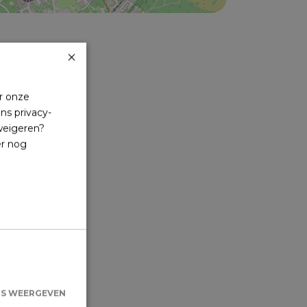
×
r onze
ns privacy-
 weigeren?
er nog
LS WEERGEVEN