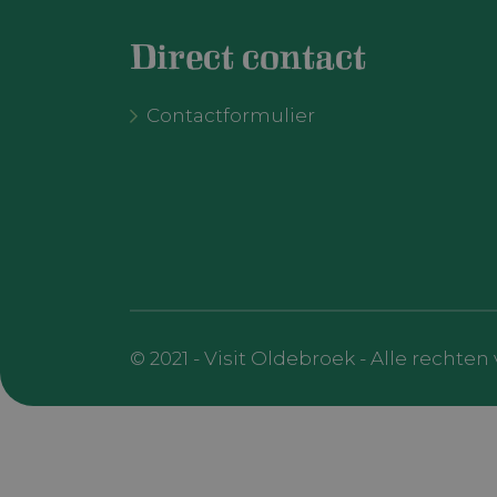
_ga_7BJZK4
Direct contact
YSC
_ga_2ZK98X
Contactformulier
VISITOR_INF
_ga
© 2021 - Visit Oldebroek - Alle recht
VISITOR_P