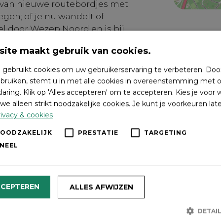
n van nieuwe routebordjes met
gen; of je nu wandelt of
el door Wezep Noord en is bij
an de beweegroute van
ite maakt gebruik van cookies.
 voor wandelaars als hardlopers,
s verlicht. “Er zijn twee
 gebruikt cookies om uw gebruikerservaring te verbeteren. Doo
 bij elk routebordje gestart
bruiken, stemt u in met alle cookies in overeenstemming met o
en via een GPX-bestand op de
laring. Klik op 'Alles accepteren' om te accepteren. Kies je voor
De Loopgroep Wezep van AV de
we alleen strikt noodzakelijke cookies. Je kunt je voorkeuren lat
leren.” Info:
ivacy & cookies
mzen.nl
NOODZAKELIJK
PRESTATIE
TARGETING
NEEL
CCEPTEREN
ALLES AFWIJZEN
DETAI