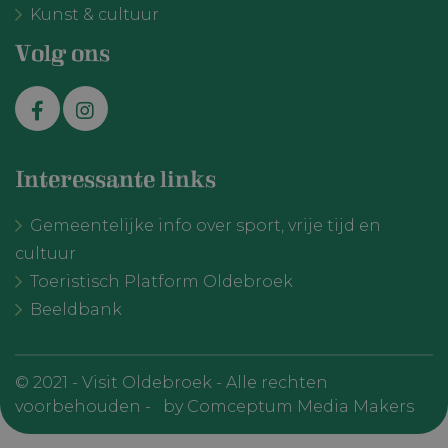
Kunst & cultuur
VISITOR_INFO1_LIVE
Google
6 maanden
Deze cookie w
LLC
door YouTube
.youtube.com
ingesteld om
Volg ons
gebruikersvo
bij te houden
YouTube-video
in sites zijn
ingesloten; h
ook bepalen o
websitebezoe
nieuwe of oud
van de YouTu
Interessante links
interface gebr
Gemeentelijke info over sport, vrije tijd en
cultuur
Toeristisch Platform Oldebroek
Beeldbank
VISITOR_PRIVACY_METADATA
YouTube
6 maanden
.youtube.com
© 2021 - Visit Oldebroek - Alle rechten
voorbehouden -
by Comceptum Media Makers