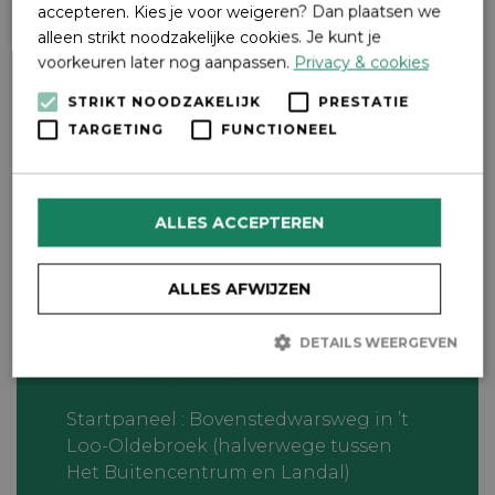
accepteren. Kies je voor weigeren? Dan plaatsen we
alleen strikt noodzakelijke cookies. Je kunt je
voorkeuren later nog aanpassen.
Privacy & cookies
STRIKT NOODZAKELIJK
PRESTATIE
TARGETING
FUNCTIONEEL
ALLES ACCEPTEREN
ALLES AFWIJZEN
Praktische informatie
DETAILS WEERGEVEN
Contactgegevens
Strikt noodzakelijk
Prestatie
Targeting
Startpaneel : Bovenstedwarsweg in ’t
Loo-Oldebroek (halverwege tussen
Functioneel
Het Buitencentrum en Landal)
Strikt noodzakelijke cookies maken de kernfunctionaliteiten van