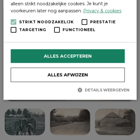
alleen strikt noodzakelijke cookies. Je kunt je
voorkeuren later nog aanpassen.
Privacy & cookies
STRIKT NOODZAKELIJK
PRESTATIE
TARGETING
FUNCTIONEEL
ALLES ACCEPTEREN
ALLES AFWIJZEN
DETAILS WEERGEVEN
Strikt noodzakelijk
Prestatie
Targeting
Functioneel
Strikt noodzakelijke cookies maken de kernfunctionaliteiten van
de website mogelijk, zoals gebruikersaanmelding en