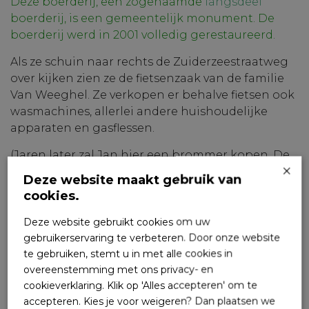
Deze boerderij, een zogenaamde
langsdeel
boerderij, is een gemeentelijk monument. De
boerderij werd in 2001 volledig gerestaureerd.
Als ze schuin naar rechts de Zuiderzeestraatweg
over kijken zien ze de fietsenzaak van de familie
Van Weeghel. Ze verkopen er behalve fietsen ook
wasmachines, allerlei andere huishoudelijke
apparaten en gasflessen.
(Jaren later zal Jan hier een brommer kopen. De
×
benzine haalt hij uit de pomp, die voor winkel
Deze website maakt gebruik van
staat. Ze verkopen dan ook vuurwerk. De voorraad
cookies.
wordt bewaard in wasketels met deksels erop, die
op een schap boven de kachel in de werkplaats
Deze website gebruikt cookies om uw
staan. De boel moet natuurlijk wel droog
gebruikerservaring te verbeteren. Door onze website
te gebruiken, stemt u in met alle cookies in
blijven…..
Nog weer later komt er op deze plek
overeenstemming met ons privacy- en
een hobbyzaak tot aannemersbedrijf Bitterling
cookieverklaring. Klik op 'Alles accepteren' om te
zich er vestigt).
accepteren. Kies je voor weigeren? Dan plaatsen we