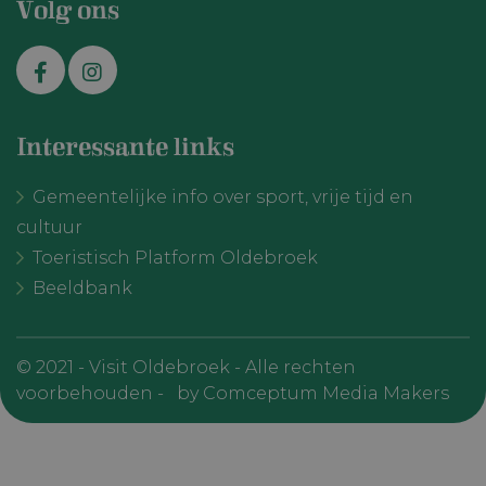
VISITOR_INFO1_LIVE
Google
6 maanden
Deze cookie w
Volg ons
LLC
door YouTube
.youtube.com
ingesteld om
gebruikersvo
bij te houden
YouTube-video
in sites zijn
ingesloten; h
ook bepalen o
websitebezoe
Interessante links
nieuwe of oud
van de YouTu
interface gebr
Gemeentelijke info over sport, vrije tijd en
cultuur
Toeristisch Platform Oldebroek
Beeldbank
VISITOR_PRIVACY_METADATA
YouTube
6 maanden
© 2021 - Visit Oldebroek - Alle rechten
.youtube.com
voorbehouden -
by Comceptum Media Makers