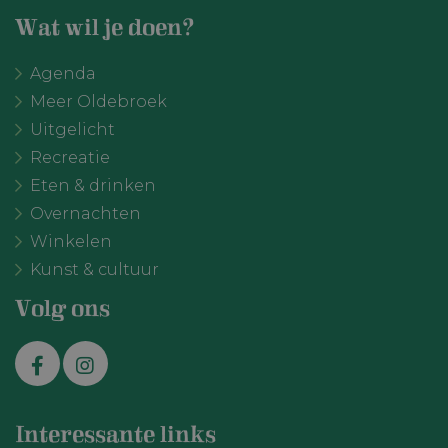
in sites zijn
ingesloten; h
Wat wil je doen?
ook bepalen o
websitebezoe
nieuwe of oud
Agenda
van de YouTu
interface gebr
Meer Oldebroek
Uitgelicht
Recreatie
Eten & drinken
Overnachten
Winkelen
VISITOR_PRIVACY_METADATA
YouTube
6 maanden
Kunst & cultuur
.youtube.com
Volg ons
Interessante links