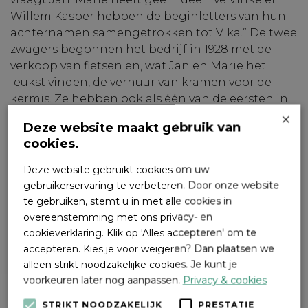
Willem Kasper hebben de beginletters van hun
achternamen samengetrokken tot Vika.” De twee
zwagers begonnen het bedrijf in 1928 met de
verkoop van fietsen en, wat Jan en Marie het
leukst vinden, de verhuur van kramen voor de
kermis. Ze hebben ook als één van de eersten in
×
de regio een taxi en een lijkkoets. Ook zijn de
Deze website maakt gebruik van
plaatselijke brandweerwagen en ambulance bij
cookies.
hen gestald. Jan en Marie hopen die niet nodig
te hebben.
Deze website gebruikt cookies om uw
gebruikerservaring te verbeteren. Door onze website
Ive Vinke en Willem Kasper zaten in het verzet. Na
te gebruiken, stemt u in met alle cookies in
verraad werden zij afgevoerd naar verschillende
overeenstemming met ons privacy- en
kampen waar zij beiden in 1945 overleden. Vinke’s
cookieverklaring. Klik op 'Alles accepteren' om te
zonen Roel en Joop, die toen nog tieners waren,
accepteren. Kies je voor weigeren? Dan plaatsen we
zetten het bedrijf voort Geleidelijk aan deden
alleen strikt noodzakelijke cookies. Je kunt je
bedrijfsvoertuigen hun intrede bij Vika.Als er
voorkeuren later nog aanpassen.
Privacy & cookies
brand was in Hattemerbroek of omgeving, ging
STRIKT NOODZAKELIJK
PRESTATIE
er een sirene af op het dak van Vika. Het werk