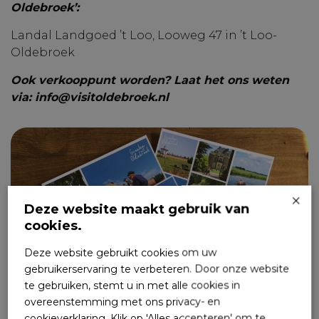
Oldebroek’:
Landal Landgoed ’t Loo, Looweg 47 in ’t Loo-
Oldebroek
Ook verkooppunt worden? Laat het ons weten
via: info@visitoldebroek.nl
×
Deze website maakt gebruik van
cookies.
Deze website gebruikt cookies om uw
gebruikerservaring te verbeteren. Door onze website
te gebruiken, stemt u in met alle cookies in
overeenstemming met ons privacy- en
cookieverklaring. Klik op 'Alles accepteren' om te