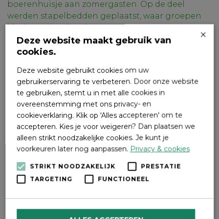
boerenhuisje aan zomergasten. Op de deel
werden stapelbedden geplaatst, waar groepen
kinderen konden slapen. Jongelui van kerken uit
×
Urk en bijvoorbeeld jongeren uit Den Haag,
Deze website maakt gebruik van
cookies.
brachten er een deel van hun vakantie door.
Gasten kwamen met de trein, een gehuurd busje
Deze website gebruikt cookies om uw
of op de fiets.
gebruikerservaring te verbeteren. Door onze website
te gebruiken, stemt u in met alle cookies in
Rechts van de weg staat het huis waar huis-
overeenstemming met ons privacy- en
reclame schilder en behanger Staal woonde
cookieverklaring. Klik op 'Alles accepteren' om te
(
Hanesteenseweg 13).
Hij verkocht vanuit zijn
accepteren. Kies je voor weigeren? Dan plaatsen we
huis ook verf en behang.
alleen strikt noodzakelijke cookies. Je kunt je
voorkeuren later nog aanpassen.
Privacy & cookies
STRIKT NOODZAKELIJK
PRESTATIE
TARGETING
FUNCTIONEEL