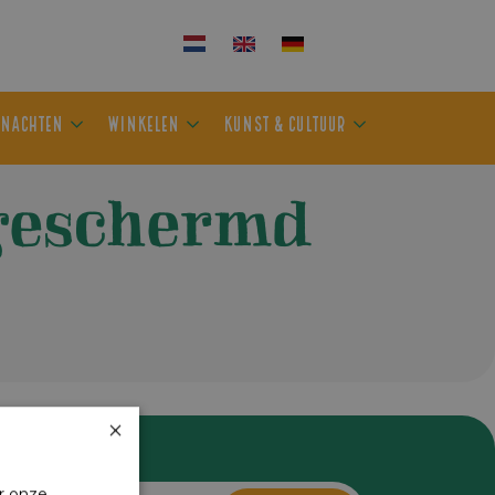
KEN
OVERNACHTEN
WINKELEN
KUNST & CULTUUR
fgeschermd
×
r onze