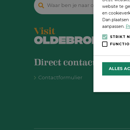
website te ge
en cookieverk
Dan plaatsen 
aanpassen.
Pr
STRIKT 
FUNCTIO
Direct contact
ALLES A
Contactformulier
Strikt noodzake
en accountbehee
Naam