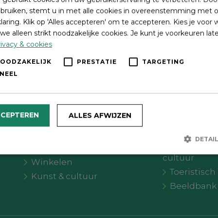
bruiken, stemt u in met alle cookies in overeenstemming met o
laring. Klik op 'Alles accepteren' om te accepteren. Kies je voor
we alleen strikt noodzakelijke cookies. Je kunt je voorkeuren lat
ivacy & cookies
Wat wil je doen?
Volg on
NOODZAKELIJK
PRESTATIE
TARGETING
NEEL
Agenda
Meer Oldebroek
Uitgelicht
CCEPTEREN
ALLES AFWIJZEN
Interes
Recreatie
Eten & drinken
DETAI
Gemeentelij
Overnachten
cultuur
Winkelen
Toeristisc
Strikt noodzakelijk
Prestatie
Targeting
Functioneel
Kunst & cultuur
Beeldbank
lijke cookies maken de kernfunctionaliteiten van de website mogelijk, zoals gebrui
r. De website kan niet goed worden gebruikt zonder de strikt noodzakelijke cookies
Aanbieder /
Vervaldatum
Omschrijving