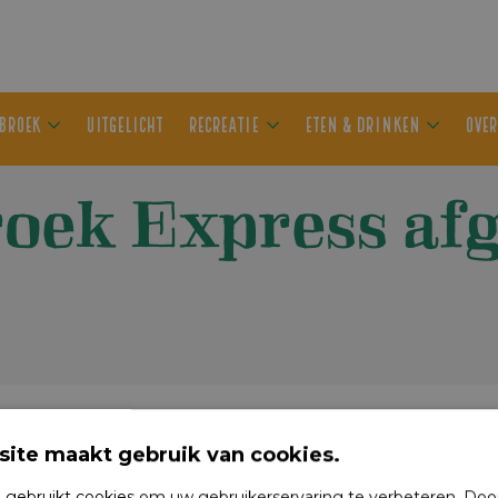
ER OLDEBROEK
UITGELICHT
RECREATIE
ETEN & DRIN
broek Express a
ite maakt gebruik van cookies.
 gebruikt cookies om uw gebruikerservaring te verbeteren. Doo