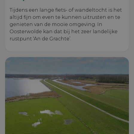
Tijdens een lange fiets- of wandeltocht is het
altijd fijn om even te kunnen uitrusten en te
genieten van de mooie omgeving. In
Oosterwolde kan dat bij het zeer landelijke
VISITOR_PRIVACY_METADATA
YouTube
6 maanden
.youtube.com
rustpunt ‘An de Grachte’.