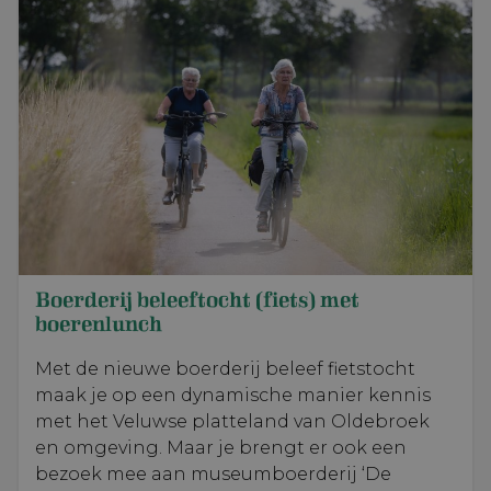
Script.c
noodzak
correct t
werken.
_GRECAPTCHA
Google LLC
6 maanden
Google
www.google.com
reCAPT
plaatst 
noodzak
cookie
(_GREC
wanneer
wordt ui
met het
de risico
Boerderij beleeftocht (fiets) met
boerenlunch
Aanbieder /
Naam
Vervaldatum
Domein
Met de nieuwe boerderij beleef fietstocht
Aanbieder
Naam
Vervaldatum
Omschrijvi
_ga_LSGZZSQMDV
.visitoldebroek.nl
1 jaar 1 maand
maak je op een dynamische manier kennis
/ Domein
met het Veluwse platteland van Oldebroek
NID
Google
6 maanden 3
Deze cookie w
LLC
dagen
ingesteld doo
en omgeving. Maar je brengt er ook een
.google.com
DoubleClick
bezoek mee aan museumboerderij ‘De
(eigendom v
_ga_7BJZK47D85
.visitoldebroek.nl
1 jaar 1 maand
Google) om e