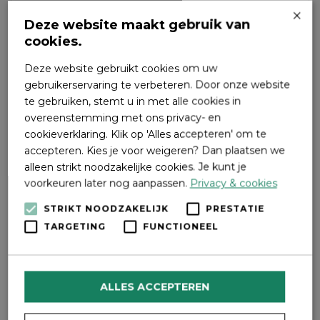
×
Fiets langs beken, sprengen, water- en
Deze website maakt gebruik van
korenmolens en het majestueuze kasteel
cookies.
Cannenburgh met onderweg prachtige
Deze website gebruikt cookies om uw
afstapmomenten met een verhaal. Fiets met
gebruikerservaring te verbeteren. Door onze website
de wind in de rug een van de vier ‘Rondjes
te gebruiken, stemt u in met alle cookies in
van de molen’. De broodroute gaat langs
overeenstemming met ons privacy- en
Molen De Hoop in Oldebroek. Je vindt de App
cookieverklaring. Klik op 'Alles accepteren' om te
op www.rondjevandemolen.nl of scan de QR-
accepteren. Kies je voor weigeren? Dan plaatsen we
code (onderstaande afbeelding
alleen strikt noodzakelijke cookies. Je kunt je
voorkeuren later nog aanpassen.
Privacy & cookies
STRIKT NOODZAKELIJK
PRESTATIE
TARGETING
FUNCTIONEEL
ALLES ACCEPTEREN